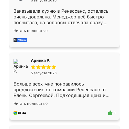
6 августа 2026
мебели буду заказывать только здесь.
Заказывала кухню в Ренессанс, осталась
очень довольна. Менеджер всё быстро
посчитала, на вопросы отвечала сразу.
Замерщик приехал в субботу, подошёл к
Читать полностью
делу со всей ответственностью. Собрали
за день, ребята работали аккуратно, даже
пыли почти не было. Качество отличное,
ящики ходят плавно, ничего не скрипит.
Всё подошло как влитое.
Аринка Р.
5 августа 2026
Больше всех мне понравилось
предложение от компании Ренессанс от
Елены Сергеевой. Подходяшщая цена и
короткие сроки изготовления. Приехавший
Читать полностью
для замера сотрудник Владислав
предложил по моему эскизу самый
1
подходящий вариант шкафа. Немного его
видоизменил, получилось даже лучше, чем