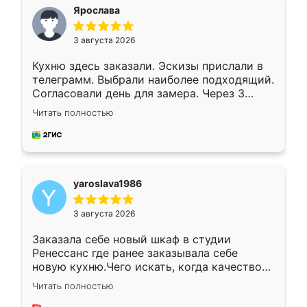
я хотела.
Ярослава
3 августа 2026
Кухню здесь заказали. Эскизы прислали в
телеграмм. Выбрали наиболее подходящий.
Согласовали день для замера. Через 3
недели кухня была уже готова. Остались
Читать полностью
довольны работой. Спасибо Ренессанс
мебель за качественную работу!
yaroslava1986
3 августа 2026
Заказала себе новый шкаф в студии
Ренессанс где ранее заказывала себе
новую кухню.Чего искать, когда качеством
вполне довольна. Служит кухня уже почти
Читать полностью
два года, нареканий нет.