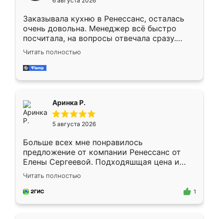
6 августа 2026
мебели буду заказывать только здесь.
Заказывала кухню в Ренессанс, осталась
очень довольна. Менеджер всё быстро
посчитала, на вопросы отвечала сразу.
Замерщик приехал в субботу, подошёл к
Читать полностью
делу со всей ответственностью. Собрали
за день, ребята работали аккуратно, даже
пыли почти не было. Качество отличное,
ящики ходят плавно, ничего не скрипит.
Всё подошло как влитое.
Аринка Р.
5 августа 2026
Больше всех мне понравилось
предложение от компании Ренессанс от
Елены Сергеевой. Подходяшщая цена и
короткие сроки изготовления. Приехавший
Читать полностью
для замера сотрудник Владислав
предложил по моему эскизу самый
1
подходящий вариант шкафа. Немного его
видоизменил, получилось даже лучше, чем