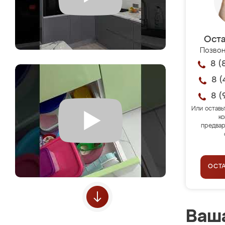
Оста
Позвон
8 (
8 (
8 (
Или оставь
ко
предвар
ОСТ
Ваша