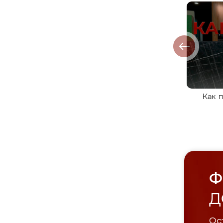
Как 
Ф
Д
Ост