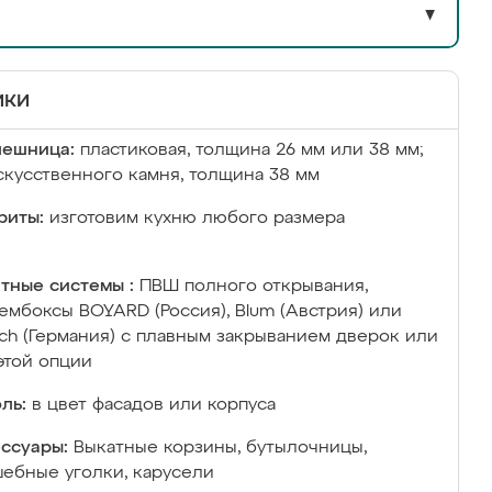
▼
ики
лешница:
пластиковая, толщина 26 мм или 38 мм;
скусственного камня, толщина 38 мм
риты:
изготовим кухню любого размера
тные системы :
ПВШ полного открывания,
ембоксы BOYARD (Россия), Blum (Австрия) или
ich (Германия) с плавным закрыванием дверок или
этой опции
ль:
в цвет фасадов или корпуса
ссуары:
Выкатные корзины, бутылочницы,
ебные уголки, карусели