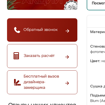
Посмот
Обратный звонок
Матери
Стенова
фотопе
Заказать расчёт
Цвет:
н
Бесплатный вызов
дизайнера-
Сушка д
замерщика
Подъем
Blum (А