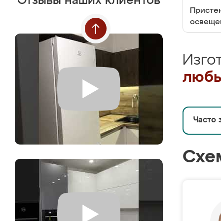
Отзывы наших клиентов
Пристен
освеще
Изго
любы
Часто 
Схе