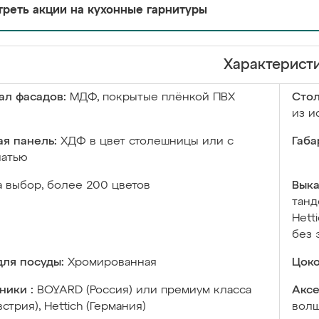
реть акции на кухонные гарнитуры
Характерист
ал фасадов:
МДФ, покрытые плёнкой ПВХ
Сто
из и
я панель:
ХДФ в цвет столешницы или с
Габа
чатью
а выбор, более 200 цветов
Выка
танд
Hett
без 
ля посуды:
Хромированная
Цоко
ники :
BOYARD (Россия) или премиум класса
Аксе
встрия), Hettich (Германия)
волш