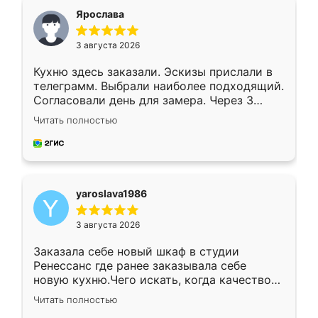
я хотела.
Ярослава
3 августа 2026
Кухню здесь заказали. Эскизы прислали в
телеграмм. Выбрали наиболее подходящий.
Согласовали день для замера. Через 3
недели кухня была уже готова. Остались
Читать полностью
довольны работой. Спасибо Ренессанс
мебель за качественную работу!
yaroslava1986
3 августа 2026
Заказала себе новый шкаф в студии
Ренессанс где ранее заказывала себе
новую кухню.Чего искать, когда качеством
вполне довольна. Служит кухня уже почти
Читать полностью
два года, нареканий нет.