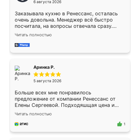
6 августа 2026
мебели буду заказывать только здесь.
Заказывала кухню в Ренессанс, осталась
очень довольна. Менеджер всё быстро
посчитала, на вопросы отвечала сразу.
Замерщик приехал в субботу, подошёл к
Читать полностью
делу со всей ответственностью. Собрали
за день, ребята работали аккуратно, даже
пыли почти не было. Качество отличное,
ящики ходят плавно, ничего не скрипит.
Всё подошло как влитое.
Аринка Р.
5 августа 2026
Больше всех мне понравилось
предложение от компании Ренессанс от
Елены Сергеевой. Подходяшщая цена и
короткие сроки изготовления. Приехавший
Читать полностью
для замера сотрудник Владислав
предложил по моему эскизу самый
1
подходящий вариант шкафа. Немного его
видоизменил, получилось даже лучше, чем