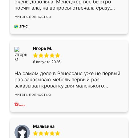
очень довольна. Менеджер всё быстро
посчитала, на вопросы отвечала сразу.
Замерщик приехал в субботу, подошёл к
Читать полностью
делу со всей ответственностью. Собрали
за день, ребята работали аккуратно, даже
пыли почти не было. Качество отличное,
ящики ходят плавно, ничего не скрипит.
Всё подошло как влитое.
Игорь М.
6 августа 2026
На самом деле в Ренессанс уже не первый
раз заказываю мебель первый раз
заказывал кроватку для маленького
ребёнка при его рождении ,во второй раз
Читать полностью
заказал шкаф-купе. По качеству очень
хорошее сборка достаточно быстрая,
также адекватные цены. До этого
сравнивал с разными конкурентами в этом
сегменте ,выбор у конкурентов куда
Мальвина
меньше, здесь же он более разнообразный.
Мне нравится ,если что-то потребуется из