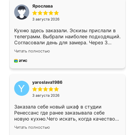
я хотела.
Ярослава
3 августа 2026
Кухню здесь заказали. Эскизы прислали в
телеграмм. Выбрали наиболее подходящий.
Согласовали день для замера. Через 3
недели кухня была уже готова. Остались
Читать полностью
довольны работой. Спасибо Ренессанс
мебель за качественную работу!
yaroslava1986
3 августа 2026
Заказала себе новый шкаф в студии
Ренессанс где ранее заказывала себе
новую кухню.Чего искать, когда качеством
вполне довольна. Служит кухня уже почти
Читать полностью
два года, нареканий нет.