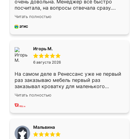
очень довольна. Менеджер всё быстро
посчитала, на вопросы отвечала сразу.
Замерщик приехал в субботу, подошёл к
Читать полностью
делу со всей ответственностью. Собрали
за день, ребята работали аккуратно, даже
пыли почти не было. Качество отличное,
ящики ходят плавно, ничего не скрипит.
Всё подошло как влитое.
Игорь М.
6 августа 2026
На самом деле в Ренессанс уже не первый
раз заказываю мебель первый раз
заказывал кроватку для маленького
ребёнка при его рождении ,во второй раз
Читать полностью
заказал шкаф-купе. По качеству очень
хорошее сборка достаточно быстрая,
также адекватные цены. До этого
сравнивал с разными конкурентами в этом
сегменте ,выбор у конкурентов куда
Мальвина
меньше, здесь же он более разнообразный.
Мне нравится ,если что-то потребуется из