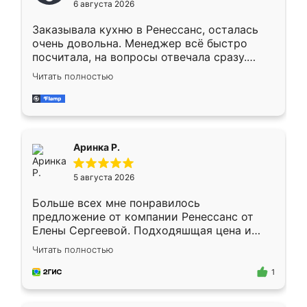
6 августа 2026
мебели буду заказывать только здесь.
Заказывала кухню в Ренессанс, осталась
очень довольна. Менеджер всё быстро
посчитала, на вопросы отвечала сразу.
Замерщик приехал в субботу, подошёл к
Читать полностью
делу со всей ответственностью. Собрали
за день, ребята работали аккуратно, даже
пыли почти не было. Качество отличное,
ящики ходят плавно, ничего не скрипит.
Всё подошло как влитое.
Аринка Р.
5 августа 2026
Больше всех мне понравилось
предложение от компании Ренессанс от
Елены Сергеевой. Подходяшщая цена и
короткие сроки изготовления. Приехавший
Читать полностью
для замера сотрудник Владислав
предложил по моему эскизу самый
1
подходящий вариант шкафа. Немного его
видоизменил, получилось даже лучше, чем