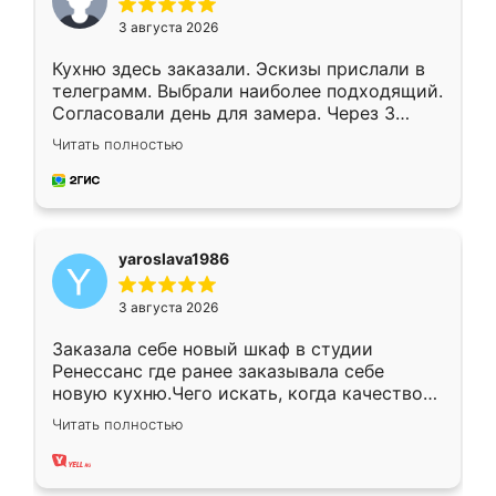
3 августа 2026
Кухню здесь заказали. Эскизы прислали в
телеграмм. Выбрали наиболее подходящий.
Согласовали день для замера. Через 3
недели кухня была уже готова. Остались
Читать полностью
довольны работой. Спасибо Ренессанс
мебель за качественную работу!
yaroslava1986
3 августа 2026
Заказала себе новый шкаф в студии
Ренессанс где ранее заказывала себе
новую кухню.Чего искать, когда качеством
вполне довольна. Служит кухня уже почти
Читать полностью
два года, нареканий нет.