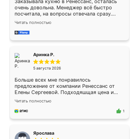
Заказывала кухню в Ренессанс, осталась
очень довольна. Менеджер всё быстро
посчитала, на вопросы отвечала сразу.
Замерщик приехал в субботу, подошёл к
Читать полностью
делу со всей ответственностью. Собрали
за день, ребята работали аккуратно, даже
пыли почти не было. Качество отличное,
ящики ходят плавно, ничего не скрипит.
Всё подошло как влитое.
Аринка Р.
5 августа 2026
Больше всех мне понравилось
предложение от компании Ренессанс от
Елены Сергеевой. Подходяшщая цена и
короткие сроки изготовления. Приехавший
Читать полностью
для замера сотрудник Владислав
предложил по моему эскизу самый
1
подходящий вариант шкафа. Немного его
видоизменил, получилось даже лучше, чем
я хотела.
Ярослава