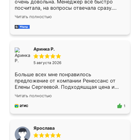
очень довольна. Менеджер всё быстро
посчитала, на вопросы отвечала сразу.
Замерщик приехал в субботу, подошёл к
Читать полностью
делу со всей ответственностью. Собрали
за день, ребята работали аккуратно, даже
пыли почти не было. Качество отличное,
ящики ходят плавно, ничего не скрипит.
Всё подошло как влитое.
Аринка Р.
5 августа 2026
Больше всех мне понравилось
предложение от компании Ренессанс от
Елены Сергеевой. Подходяшщая цена и
короткие сроки изготовления. Приехавший
Читать полностью
для замера сотрудник Владислав
предложил по моему эскизу самый
1
подходящий вариант шкафа. Немного его
видоизменил, получилось даже лучше, чем
я хотела.
Ярослава