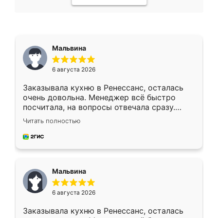
Мальвина
6 августа 2026
Заказывала кухню в Ренессанс, осталась
очень довольна. Менеджер всё быстро
посчитала, на вопросы отвечала сразу.
Замерщик приехал в субботу, подошёл к
Читать полностью
делу со всей ответственностью. Собрали
за день, ребята работали аккуратно, даже
пыли почти не было. Качество отличное,
ящики ходят плавно, ничего не скрипит.
Всё подошло как влитое.
Мальвина
6 августа 2026
Заказывала кухню в Ренессанс, осталась