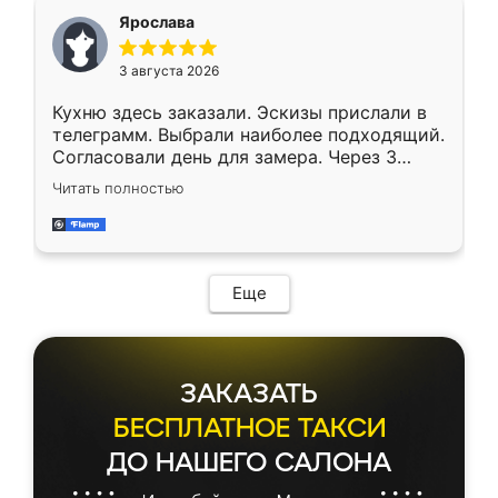
Ярослава
3 августа 2026
Кухню здесь заказали. Эскизы прислали в
телеграмм. Выбрали наиболее подходящий.
Согласовали день для замера. Через 3
недели кухня была уже готова. Остались
Читать полностью
довольны работой. Спасибо Ренессанс
мебель за качественную работу!
Еще
ЗАКАЗАТЬ
БЕСПЛАТНОЕ ТАКСИ
ДО НАШЕГО САЛОНА