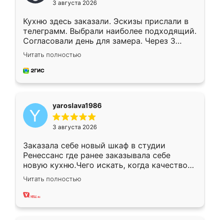
3 августа 2026
Кухню здесь заказали. Эскизы прислали в
телеграмм. Выбрали наиболее подходящий.
Согласовали день для замера. Через 3
недели кухня была уже готова. Остались
Читать полностью
довольны работой. Спасибо Ренессанс
мебель за качественную работу!
yaroslava1986
3 августа 2026
Заказала себе новый шкаф в студии
Ренессанс где ранее заказывала себе
новую кухню.Чего искать, когда качеством
вполне довольна. Служит кухня уже почти
Читать полностью
два года, нареканий нет.