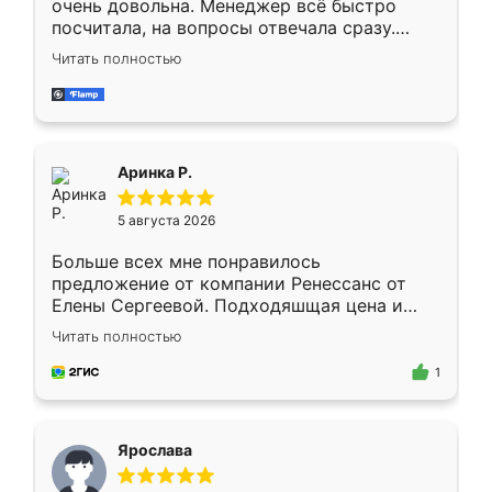
очень довольна. Менеджер всё быстро
посчитала, на вопросы отвечала сразу.
Замерщик приехал в субботу, подошёл к
Читать полностью
делу со всей ответственностью. Собрали
за день, ребята работали аккуратно, даже
пыли почти не было. Качество отличное,
ящики ходят плавно, ничего не скрипит.
Всё подошло как влитое.
Аринка Р.
5 августа 2026
Больше всех мне понравилось
предложение от компании Ренессанс от
Елены Сергеевой. Подходяшщая цена и
короткие сроки изготовления. Приехавший
Читать полностью
для замера сотрудник Владислав
предложил по моему эскизу самый
1
подходящий вариант шкафа. Немного его
видоизменил, получилось даже лучше, чем
я хотела.
Ярослава