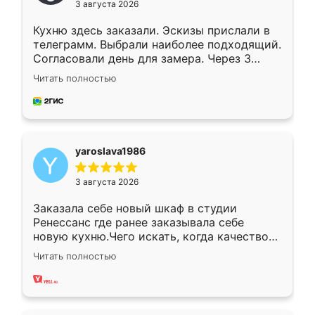
3 августа 2026
Кухню здесь заказали. Эскизы прислали в
телеграмм. Выбрали наиболее подходящий.
Согласовали день для замера. Через 3
недели кухня была уже готова. Остались
Читать полностью
довольны работой. Спасибо Ренессанс
мебель за качественную работу!
yaroslava1986
3 августа 2026
Заказала себе новый шкаф в студии
Ренессанс где ранее заказывала себе
новую кухню.Чего искать, когда качеством
вполне довольна. Служит кухня уже почти
Читать полностью
два года, нареканий нет.