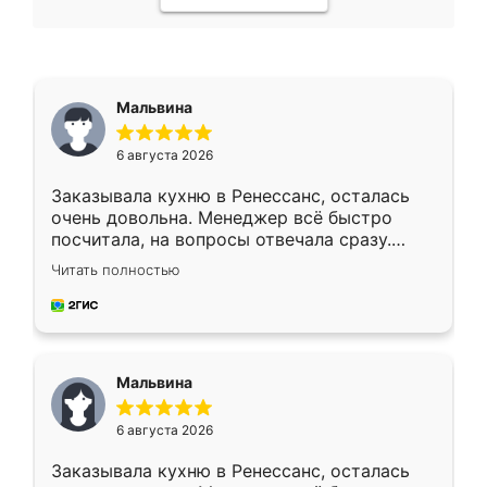
Мальвина
6 августа 2026
Заказывала кухню в Ренессанс, осталась
очень довольна. Менеджер всё быстро
посчитала, на вопросы отвечала сразу.
Замерщик приехал в субботу, подошёл к
Читать полностью
делу со всей ответственностью. Собрали
за день, ребята работали аккуратно, даже
пыли почти не было. Качество отличное,
ящики ходят плавно, ничего не скрипит.
Всё подошло как влитое.
Мальвина
6 августа 2026
Заказывала кухню в Ренессанс, осталась