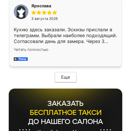
Ярослава
3 августа 2026
Кухню здесь заказали. Эскизы прислали в
телеграмм. Выбрали наиболее подходящий.
Согласовали день для замера. Через 3
недели кухня была уже готова. Остались
Читать полностью
довольны работой. Спасибо Ренессанс
мебель за качественную работу!
Еще
ЗАКАЗАТЬ
БЕСПЛАТНОЕ ТАКСИ
ДО НАШЕГО САЛОНА