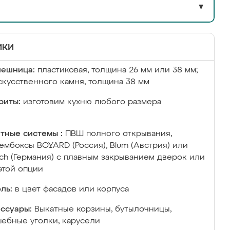
▼
ики
лешница:
пластиковая, толщина 26 мм или 38 мм;
скусственного камня, толщина 38 мм
риты:
изготовим кухню любого размера
тные системы :
ПВШ полного открывания,
ембоксы BOYARD (Россия), Blum (Австрия) или
ich (Германия) с плавным закрыванием дверок или
этой опции
ль:
в цвет фасадов или корпуса
ссуары:
Выкатные корзины, бутылочницы,
ебные уголки, карусели