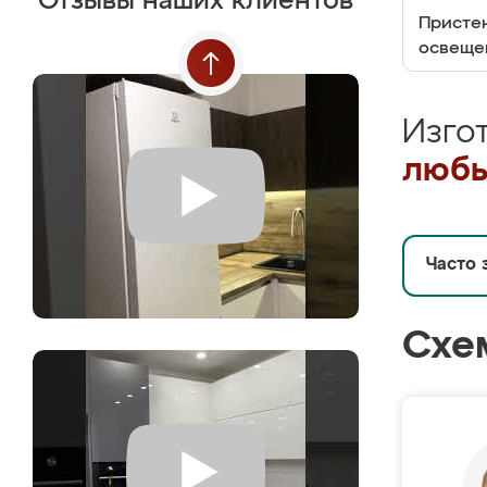
Отзывы наших клиентов
Пристен
освеще
Изго
любы
Часто 
Схе