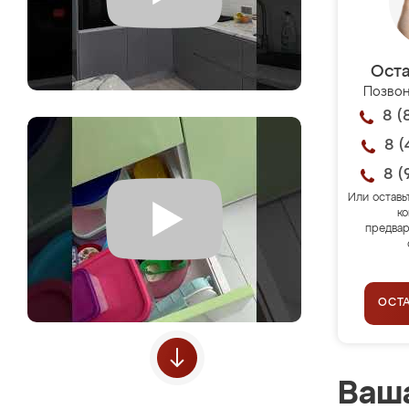
Оста
Позвон
8 (
8 (
8 (
Или оставь
ко
предвар
ОСТ
Ваша