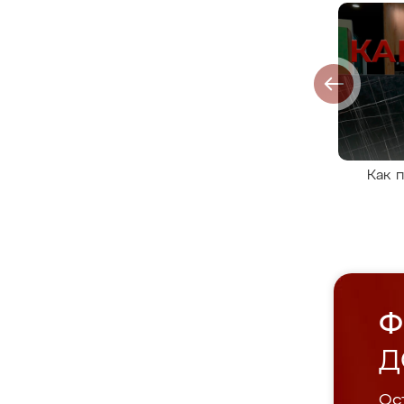
Как 
Ф
Д
Ост