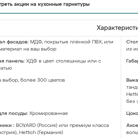
реть акции на кухонные гарнитуры
Характерист
ал фасадов:
МДФ, покрытые плёнкой ПВХ, или
Сто
материал на ваш выбор
из и
я панель:
ХДФ в цвет столешницы или с
Габа
чатью
а выбор, более 300 цветов
Выка
танд
Hett
без 
ля посуды:
Хромированная
Цоко
ники :
BOYARD (Россия) или премиум класса
Аксе
встрия), Hettich (Германия)
волш