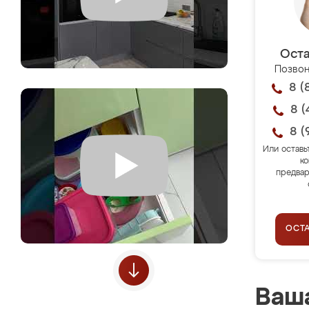
Оста
Позвон
8 (
8 (
8 (
Или оставь
ко
предвар
ОСТ
Ваша