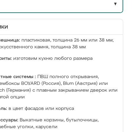
▼
ики
лешница:
пластиковая, толщина 26 мм или 38 мм;
скусственного камня, толщина 38 мм
риты:
изготовим кухню любого размера
тные системы :
ПВШ полного открывания,
ембоксы BOYARD (Россия), Blum (Австрия) или
ich (Германия) с плавным закрыванием дверок или
этой опции
ль:
в цвет фасадов или корпуса
ссуары:
Выкатные корзины, бутылочницы,
ебные уголки, карусели