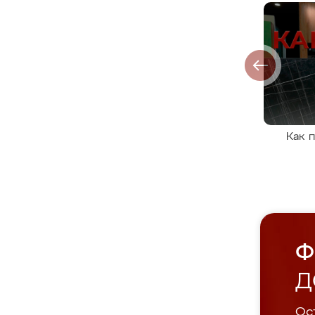
Как 
Ф
Д
Ост