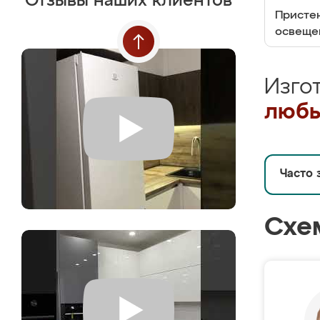
Отзывы наших клиентов
Пристен
освеще
Изго
любы
Часто 
Схе