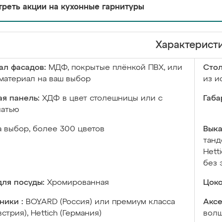
реть акции на кухонные гарнитуры
Характерист
ал фасадов:
МДФ, покрытые плёнкой ПВХ, или
Сто
материал на ваш выбор
из и
я панель:
ХДФ в цвет столешницы или с
Габа
чатью
а выбор, более 300 цветов
Выка
танд
Hett
без 
ля посуды:
Хромированная
Цоко
ники :
BOYARD (Россия) или премиум класса
Аксе
встрия), Hettich (Германия)
волш