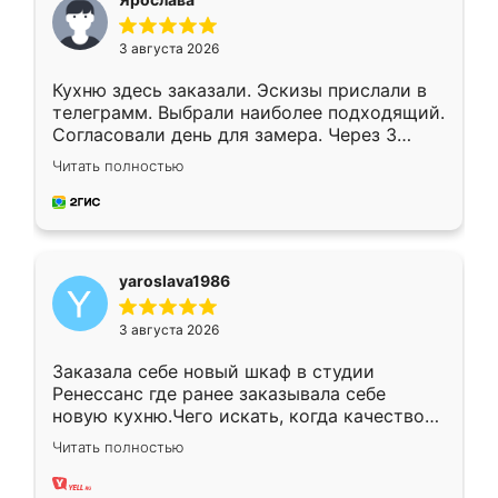
3 августа 2026
Кухню здесь заказали. Эскизы прислали в
телеграмм. Выбрали наиболее подходящий.
Согласовали день для замера. Через 3
недели кухня была уже готова. Остались
Читать полностью
довольны работой. Спасибо Ренессанс
мебель за качественную работу!
yaroslava1986
3 августа 2026
Заказала себе новый шкаф в студии
Ренессанс где ранее заказывала себе
новую кухню.Чего искать, когда качеством
вполне довольна. Служит кухня уже почти
Читать полностью
два года, нареканий нет.