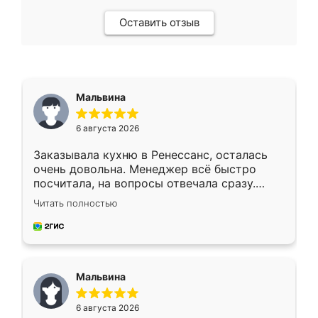
Оставить отзыв
Мальвина
6 августа 2026
Заказывала кухню в Ренессанс, осталась
очень довольна. Менеджер всё быстро
посчитала, на вопросы отвечала сразу.
Замерщик приехал в субботу, подошёл к
Читать полностью
делу со всей ответственностью. Собрали
за день, ребята работали аккуратно, даже
пыли почти не было. Качество отличное,
ящики ходят плавно, ничего не скрипит.
Всё подошло как влитое.
Мальвина
6 августа 2026