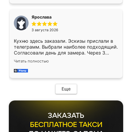
Ярослава
3 августа 2026
Кухню здесь заказали. Эскизы прислали в
телеграмм. Выбрали наиболее подходящий.
Согласовали день для замера. Через 3
недели кухня была уже готова. Остались
Читать полностью
довольны работой. Спасибо Ренессанс
мебель за качественную работу!
Еще
ЗАКАЗАТЬ
БЕСПЛАТНОЕ ТАКСИ