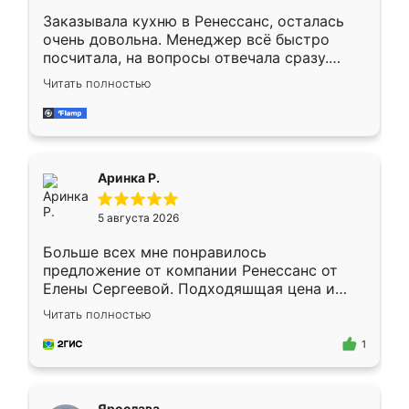
Заказывала кухню в Ренессанс, осталась
очень довольна. Менеджер всё быстро
посчитала, на вопросы отвечала сразу.
Замерщик приехал в субботу, подошёл к
Читать полностью
делу со всей ответственностью. Собрали
за день, ребята работали аккуратно, даже
пыли почти не было. Качество отличное,
ящики ходят плавно, ничего не скрипит.
Всё подошло как влитое.
Аринка Р.
5 августа 2026
Больше всех мне понравилось
предложение от компании Ренессанс от
Елены Сергеевой. Подходяшщая цена и
короткие сроки изготовления. Приехавший
Читать полностью
для замера сотрудник Владислав
предложил по моему эскизу самый
1
подходящий вариант шкафа. Немного его
видоизменил, получилось даже лучше, чем
я хотела.
Ярослава