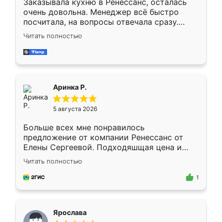
Заказывала кухню в Ренессанс, осталась
очень довольна. Менеджер всё быстро
посчитала, на вопросы отвечала сразу.
Замерщик приехал в субботу, подошёл к
Читать полностью
делу со всей ответственностью. Собрали
за день, ребята работали аккуратно, даже
пыли почти не было. Качество отличное,
ящики ходят плавно, ничего не скрипит.
Всё подошло как влитое.
Аринка Р.
5 августа 2026
Больше всех мне понравилось
предложение от компании Ренессанс от
Елены Сергеевой. Подходяшщая цена и
короткие сроки изготовления. Приехавший
Читать полностью
для замера сотрудник Владислав
предложил по моему эскизу самый
1
подходящий вариант шкафа. Немного его
видоизменил, получилось даже лучше, чем
я хотела.
Ярослава