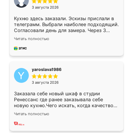
3 августа 2026
Кухню здесь заказали. Эскизы прислали в
телеграмм. Выбрали наиболее подходящий.
Согласовали день для замера. Через 3
недели кухня была уже готова. Остались
Читать полностью
довольны работой. Спасибо Ренессанс
мебель за качественную работу!
yaroslava1986
3 августа 2026
Заказала себе новый шкаф в студии
Ренессанс где ранее заказывала себе
новую кухню.Чего искать, когда качеством
вполне довольна. Служит кухня уже почти
Читать полностью
два года, нареканий нет.