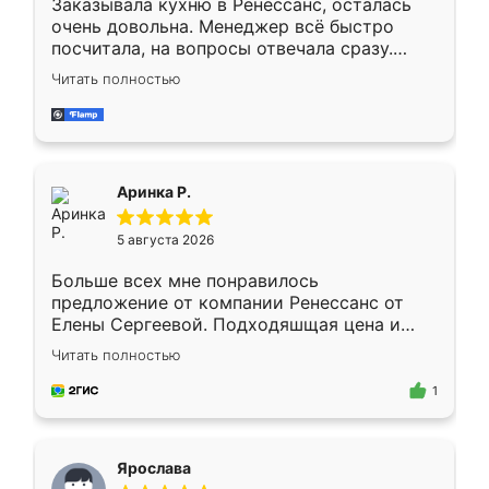
Заказывала кухню в Ренессанс, осталась
очень довольна. Менеджер всё быстро
посчитала, на вопросы отвечала сразу.
Замерщик приехал в субботу, подошёл к
Читать полностью
делу со всей ответственностью. Собрали
за день, ребята работали аккуратно, даже
пыли почти не было. Качество отличное,
ящики ходят плавно, ничего не скрипит.
Всё подошло как влитое.
Аринка Р.
5 августа 2026
Больше всех мне понравилось
предложение от компании Ренессанс от
Елены Сергеевой. Подходяшщая цена и
короткие сроки изготовления. Приехавший
Читать полностью
для замера сотрудник Владислав
предложил по моему эскизу самый
1
подходящий вариант шкафа. Немного его
видоизменил, получилось даже лучше, чем
я хотела.
Ярослава