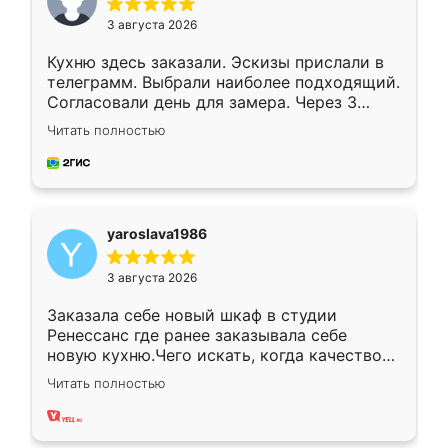
3 августа 2026
Кухню здесь заказали. Эскизы прислали в
телеграмм. Выбрали наиболее подходящий.
Согласовали день для замера. Через 3
недели кухня была уже готова. Остались
Читать полностью
довольны работой. Спасибо Ренессанс
мебель за качественную работу!
yaroslava1986
3 августа 2026
Заказала себе новый шкаф в студии
Ренессанс где ранее заказывала себе
новую кухню.Чего искать, когда качеством
вполне довольна. Служит кухня уже почти
Читать полностью
два года, нареканий нет.