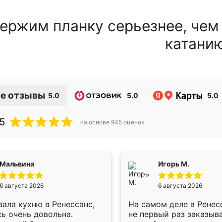
ержим планку серьезнее, чем
катани
е отзывы
5.0
5.0
5.0
5
На основе
945
оценок
Мальвина
Игорь М.
6 августа 2026
6 августа 2026
ала кухню в Ренессанс,
На самом деле в Ренес
ь очень довольна.
не первый раз заказыв