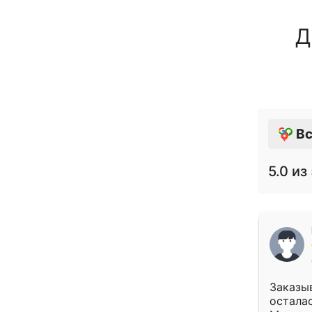
Д
Вс
5.0
из 
Заказыв
осталас