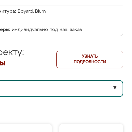
итура:
Boyard, Blum
еры:
индивидуально под Ваш заказ
екту:
УЗНАТЬ
лы
ПОДРОБНОСТИ
▼