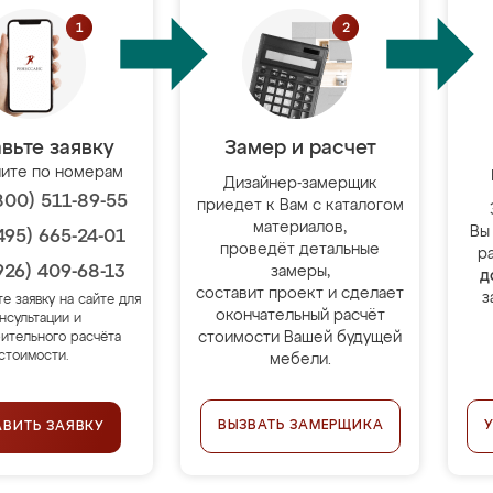
вьте заявку
Замер и расчет
ите по номерам
Дизайнер-замерщик
800) 511-89-55
приедет к Вам с каталогом
материалов,
Вы
495) 665-24-01
проведёт детальные
р
926) 409-68-13
замеры,
д
составит проект и сделает
з
те заявку на сайте для
окончательный расчёт
нсультации и
стоимости Вашей будущей
ительного расчёта
стоимости.
мебели.
ВЫЗВАТЬ ЗАМЕРЩИКА
АВИТЬ ЗАЯВКУ