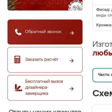
Фасад:
виды ст
Кромка
Обратный звонок
Изго
любы
Заказать расчёт
Часто 
Бесплатный вызов
дизайнера-
Схе
замерщика