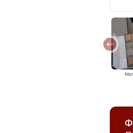
Мат
Ф