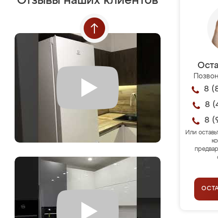
Отзывы наших клиентов
Оста
Позвон
8 (
8 (
8 (
Или оставь
ко
предвар
ОСТ