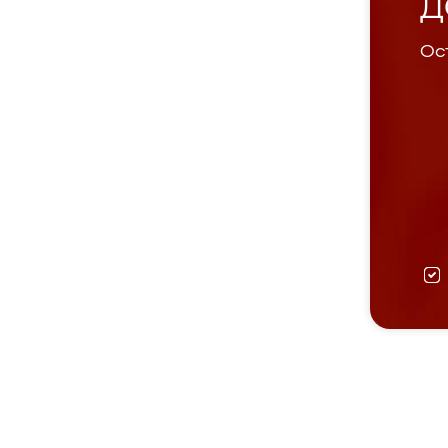
Д
Ост