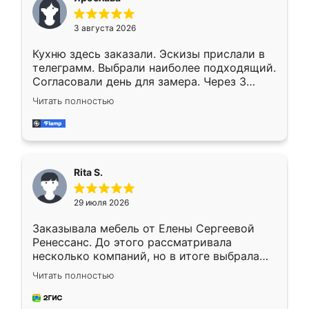
3 августа 2026
Кухню здесь заказали. Эскизы прислали в
телеграмм. Выбрали наиболее подходящий.
Согласовали день для замера. Через 3
недели кухня была уже готова. Остались
Читать полностью
довольны работой. Спасибо Ренессанс
мебель за качественную работу!
Rita S.
29 июля 2026
Заказывала мебель от Елены Сергеевой
Ренессанс. До этого рассматривала
несколько компаний, но в итоге выбрала
эту. Сначала обговорили условия, потом
Читать полностью
приехал замерщик, всё спокойно объяснил
и снял размеры. Изготовили в срок, с