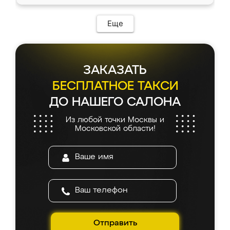
доставкой тоже никаких проблем не
возникло. Сборку выполнили аккуратно,
мебель сразу встала на свое место без
Еще
каких-либо доработок. Качеством осталась
довольна, все выглядит так, как и ожидала.
ЗАКАЗАТЬ
БЕСПЛАТНОЕ ТАКСИ
ДО НАШЕГО САЛОНА
Из любой точки Москвы и
Московской области!
Отправить