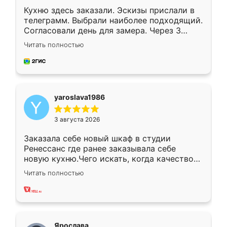
Кухню здесь заказали. Эскизы прислали в
телеграмм. Выбрали наиболее подходящий.
Согласовали день для замера. Через 3
недели кухня была уже готова. Остались
Читать полностью
довольны работой. Спасибо Ренессанс
мебель за качественную работу!
yaroslava1986
3 августа 2026
Заказала себе новый шкаф в студии
Ренессанс где ранее заказывала себе
новую кухню.Чего искать, когда качеством
вполне довольна. Служит кухня уже почти
Читать полностью
два года, нареканий нет.
Ярослава