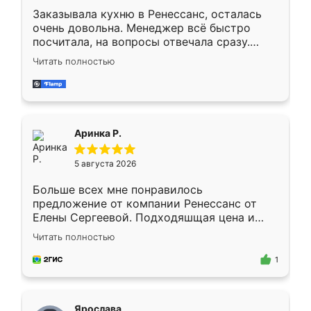
Заказывала кухню в Ренессанс, осталась
очень довольна. Менеджер всё быстро
посчитала, на вопросы отвечала сразу.
Замерщик приехал в субботу, подошёл к
Читать полностью
делу со всей ответственностью. Собрали
за день, ребята работали аккуратно, даже
пыли почти не было. Качество отличное,
ящики ходят плавно, ничего не скрипит.
Всё подошло как влитое.
Аринка Р.
5 августа 2026
Больше всех мне понравилось
предложение от компании Ренессанс от
Елены Сергеевой. Подходяшщая цена и
короткие сроки изготовления. Приехавший
Читать полностью
для замера сотрудник Владислав
предложил по моему эскизу самый
1
подходящий вариант шкафа. Немного его
видоизменил, получилось даже лучше, чем
я хотела.
Ярослава