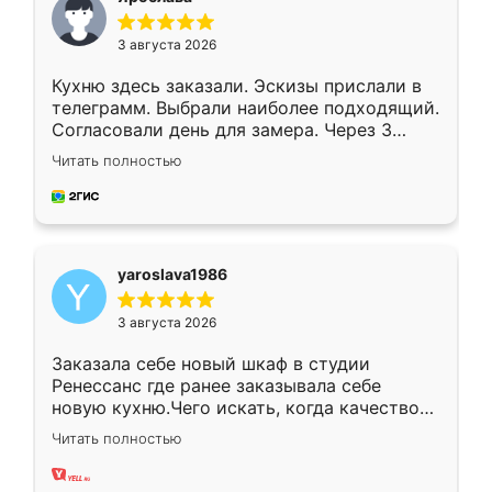
3 августа 2026
Кухню здесь заказали. Эскизы прислали в
телеграмм. Выбрали наиболее подходящий.
Согласовали день для замера. Через 3
недели кухня была уже готова. Остались
Читать полностью
довольны работой. Спасибо Ренессанс
мебель за качественную работу!
yaroslava1986
3 августа 2026
Заказала себе новый шкаф в студии
Ренессанс где ранее заказывала себе
новую кухню.Чего искать, когда качеством
вполне довольна. Служит кухня уже почти
Читать полностью
два года, нареканий нет.