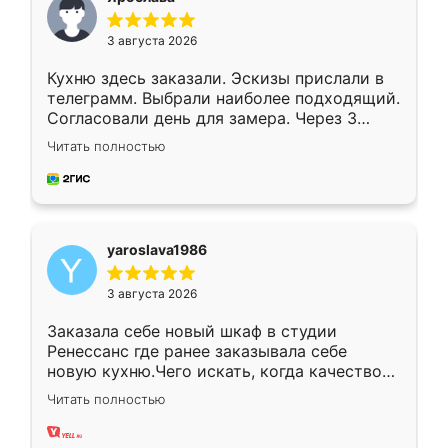
3 августа 2026
Кухню здесь заказали. Эскизы прислали в
телеграмм. Выбрали наиболее подходящий.
Согласовали день для замера. Через 3
недели кухня была уже готова. Остались
Читать полностью
довольны работой. Спасибо Ренессанс
мебель за качественную работу!
yaroslava1986
3 августа 2026
Заказала себе новый шкаф в студии
Ренессанс где ранее заказывала себе
новую кухню.Чего искать, когда качеством
вполне довольна. Служит кухня уже почти
Читать полностью
два года, нареканий нет.