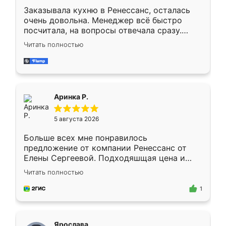
Заказывала кухню в Ренессанс, осталась
очень довольна. Менеджер всё быстро
посчитала, на вопросы отвечала сразу.
Замерщик приехал в субботу, подошёл к
Читать полностью
делу со всей ответственностью. Собрали
за день, ребята работали аккуратно, даже
пыли почти не было. Качество отличное,
ящики ходят плавно, ничего не скрипит.
Всё подошло как влитое.
Аринка Р.
5 августа 2026
Больше всех мне понравилось
предложение от компании Ренессанс от
Елены Сергеевой. Подходяшщая цена и
короткие сроки изготовления. Приехавший
Читать полностью
для замера сотрудник Владислав
предложил по моему эскизу самый
1
подходящий вариант шкафа. Немного его
видоизменил, получилось даже лучше, чем
я хотела.
Ярослава