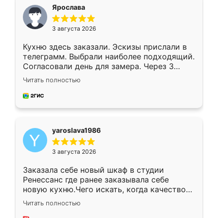
я хотела.
Ярослава
3 августа 2026
Кухню здесь заказали. Эскизы прислали в
телеграмм. Выбрали наиболее подходящий.
Согласовали день для замера. Через 3
недели кухня была уже готова. Остались
Читать полностью
довольны работой. Спасибо Ренессанс
мебель за качественную работу!
yaroslava1986
3 августа 2026
Заказала себе новый шкаф в студии
Ренессанс где ранее заказывала себе
новую кухню.Чего искать, когда качеством
вполне довольна. Служит кухня уже почти
Читать полностью
два года, нареканий нет.