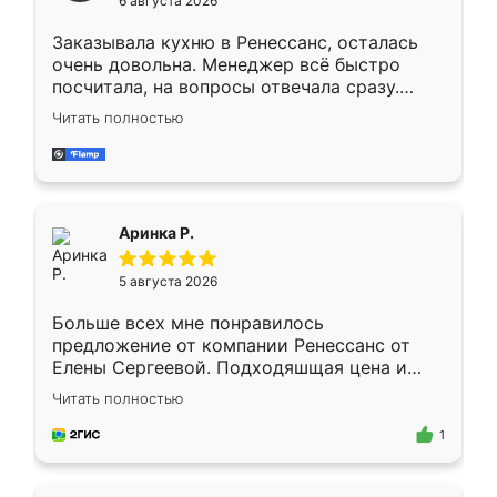
6 августа 2026
мебели буду заказывать только здесь.
Заказывала кухню в Ренессанс, осталась
очень довольна. Менеджер всё быстро
посчитала, на вопросы отвечала сразу.
Замерщик приехал в субботу, подошёл к
Читать полностью
делу со всей ответственностью. Собрали
за день, ребята работали аккуратно, даже
пыли почти не было. Качество отличное,
ящики ходят плавно, ничего не скрипит.
Всё подошло как влитое.
Аринка Р.
5 августа 2026
Больше всех мне понравилось
предложение от компании Ренессанс от
Елены Сергеевой. Подходяшщая цена и
короткие сроки изготовления. Приехавший
Читать полностью
для замера сотрудник Владислав
предложил по моему эскизу самый
1
подходящий вариант шкафа. Немного его
видоизменил, получилось даже лучше, чем