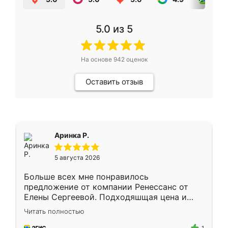
5.0
из 5
На основе
942
оценок
Оставить отзыв
Аринка Р.
5 августа 2026
Больше всех мне понравилось
предложение от компании Ренессанс от
Елены Сергеевой. Подходяшщая цена и
короткие сроки изготовления. Приехавший
Читать полностью
для замера сотрудник Владислав
предложил по моему эскизу самый