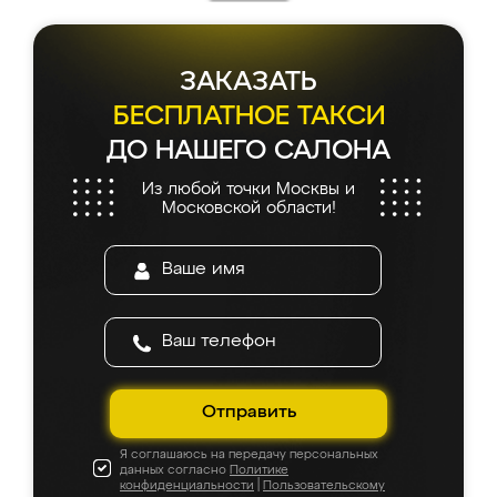
каких-либо доработок. Качеством осталась
довольна, все выглядит так, как и ожидала.
ЗАКАЗАТЬ
БЕСПЛАТНОЕ ТАКСИ
ДО НАШЕГО САЛОНА
Из любой точки Москвы и
Московской области!
Отправить
Я соглашаюсь на передачу персональных
данных согласно
Политике
конфиденциальности
|
Пользовательскому