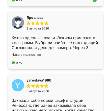
1
подходящий вариант шкафа. Немного его
видоизменил, получилось даже лучше, чем
я хотела.
Ярослава
3 августа 2026
Кухню здесь заказали. Эскизы прислали в
телеграмм. Выбрали наиболее подходящий.
Согласовали день для замера. Через 3
недели кухня была уже готова. Остались
Читать полностью
довольны работой. Спасибо Ренессанс
мебель за качественную работу!
yaroslava1986
3 августа 2026
Заказала себе новый шкаф в студии
Ренессанс где ранее заказывала себе
новую кухню.Чего искать, когда качеством