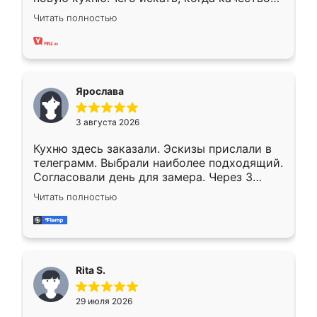
вполне довольна. Служит кухня уже почти
Читать полностью
два года, нареканий нет.
Ярослава
3 августа 2026
Кухню здесь заказали. Эскизы прислали в
телеграмм. Выбрали наиболее подходящий.
Согласовали день для замера. Через 3
недели кухня была уже готова. Остались
Читать полностью
довольны работой. Спасибо Ренессанс
мебель за качественную работу!
Rita S.
29 июля 2026