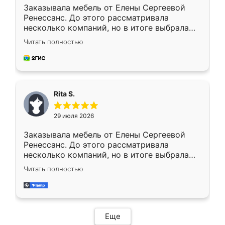
Заказывала мебель от Елены Сергеевой
Ренессанс. До этого рассматривала
несколько компаний, но в итоге выбрала
эту. Сначала обговорили условия, потом
Читать полностью
приехал замерщик, всё спокойно объяснил
и снял размеры. Изготовили в срок, с
доставкой тоже никаких проблем не
возникло. Сборку выполнили аккуратно,
мебель сразу встала на свое место без
Rita S.
каких-либо доработок. Качеством осталась
довольна, все выглядит так, как и ожидала.
29 июля 2026
Заказывала мебель от Елены Сергеевой
Ренессанс. До этого рассматривала
несколько компаний, но в итоге выбрала
эту. Сначала обговорили условия, потом
Читать полностью
приехал замерщик, всё спокойно объяснил
и снял размеры. Изготовили в срок, с
доставкой тоже никаких проблем не
возникло. Сборку выполнили аккуратно,
мебель сразу встала на свое место без
Еще