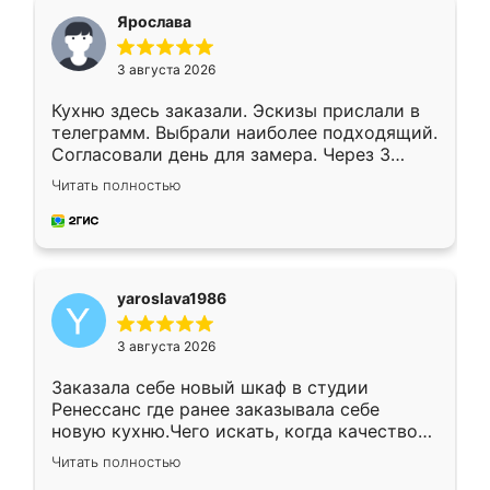
я хотела.
Ярослава
3 августа 2026
Кухню здесь заказали. Эскизы прислали в
телеграмм. Выбрали наиболее подходящий.
Согласовали день для замера. Через 3
недели кухня была уже готова. Остались
Читать полностью
довольны работой. Спасибо Ренессанс
мебель за качественную работу!
yaroslava1986
3 августа 2026
Заказала себе новый шкаф в студии
Ренессанс где ранее заказывала себе
новую кухню.Чего искать, когда качеством
вполне довольна. Служит кухня уже почти
Читать полностью
два года, нареканий нет.