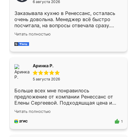
6 августа 2026
мебели буду заказывать только здесь.
Заказывала кухню в Ренессанс, осталась
очень довольна. Менеджер всё быстро
посчитала, на вопросы отвечала сразу.
Замерщик приехал в субботу, подошёл к
Читать полностью
делу со всей ответственностью. Собрали
за день, ребята работали аккуратно, даже
пыли почти не было. Качество отличное,
ящики ходят плавно, ничего не скрипит.
Всё подошло как влитое.
Аринка Р.
5 августа 2026
Больше всех мне понравилось
предложение от компании Ренессанс от
Елены Сергеевой. Подходяшщая цена и
короткие сроки изготовления. Приехавший
Читать полностью
для замера сотрудник Владислав
предложил по моему эскизу самый
1
подходящий вариант шкафа. Немного его
видоизменил, получилось даже лучше, чем