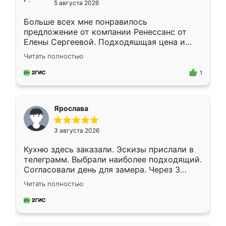
5 августа 2026
Больше всех мне понравилось
предложение от компании Ренессанс от
Елены Сергеевой. Подходяшщая цена и
короткие сроки изготовления. Приехавший
Читать полностью
для замера сотрудник Владислав
предложил по моему эскизу самый
1
подходящий вариант шкафа. Немного его
видоизменил, получилось даже лучше, чем
я хотела.
Ярослава
3 августа 2026
Кухню здесь заказали. Эскизы прислали в
телеграмм. Выбрали наиболее подходящий.
Согласовали день для замера. Через 3
недели кухня была уже готова. Остались
Читать полностью
довольны работой. Спасибо Ренессанс
мебель за качественную работу!