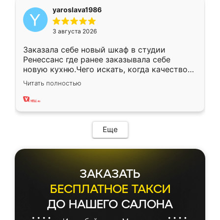
yaroslava1986
3 августа 2026
Заказала себе новый шкаф в студии
Ренессанс где ранее заказывала себе
новую кухню.Чего искать, когда качеством
вполне довольна. Служит кухня уже почти
Читать полностью
два года, нареканий нет.
Еще
ЗАКАЗАТЬ
БЕСПЛАТНОЕ ТАКСИ
ДО НАШЕГО САЛОНА