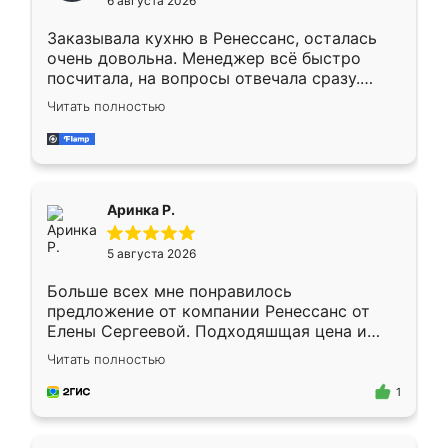
6 августа 2026
мебели буду заказывать только здесь.
Заказывала кухню в Ренессанс, осталась
очень довольна. Менеджер всё быстро
посчитала, на вопросы отвечала сразу.
Замерщик приехал в субботу, подошёл к
Читать полностью
делу со всей ответственностью. Собрали
за день, ребята работали аккуратно, даже
пыли почти не было. Качество отличное,
ящики ходят плавно, ничего не скрипит.
Всё подошло как влитое.
Аринка Р.
5 августа 2026
Больше всех мне понравилось
предложение от компании Ренессанс от
Елены Сергеевой. Подходяшщая цена и
короткие сроки изготовления. Приехавший
Читать полностью
для замера сотрудник Владислав
предложил по моему эскизу самый
1
подходящий вариант шкафа. Немного его
видоизменил, получилось даже лучше, чем