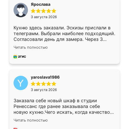
я хотела.
Ярослава
3 августа 2026
Кухню здесь заказали. Эскизы прислали в
телеграмм. Выбрали наиболее подходящий.
Согласовали день для замера. Через 3
недели кухня была уже готова. Остались
Читать полностью
довольны работой. Спасибо Ренессанс
мебель за качественную работу!
yaroslava1986
3 августа 2026
Заказала себе новый шкаф в студии
Ренессанс где ранее заказывала себе
новую кухню.Чего искать, когда качеством
вполне довольна. Служит кухня уже почти
Читать полностью
два года, нареканий нет.