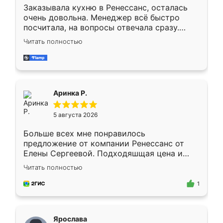
Заказывала кухню в Ренессанс, осталась
очень довольна. Менеджер всё быстро
посчитала, на вопросы отвечала сразу.
Замерщик приехал в субботу, подошёл к
Читать полностью
делу со всей ответственностью. Собрали
за день, ребята работали аккуратно, даже
пыли почти не было. Качество отличное,
ящики ходят плавно, ничего не скрипит.
Всё подошло как влитое.
Аринка Р.
5 августа 2026
Больше всех мне понравилось
предложение от компании Ренессанс от
Елены Сергеевой. Подходяшщая цена и
короткие сроки изготовления. Приехавший
Читать полностью
для замера сотрудник Владислав
предложил по моему эскизу самый
1
подходящий вариант шкафа. Немного его
видоизменил, получилось даже лучше, чем
я хотела.
Ярослава