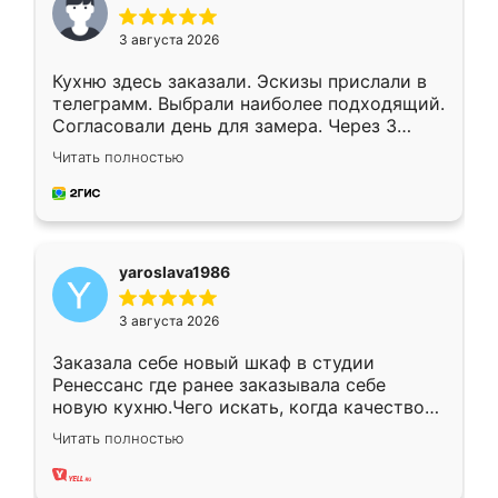
3 августа 2026
Кухню здесь заказали. Эскизы прислали в
телеграмм. Выбрали наиболее подходящий.
Согласовали день для замера. Через 3
недели кухня была уже готова. Остались
Читать полностью
довольны работой. Спасибо Ренессанс
мебель за качественную работу!
yaroslava1986
3 августа 2026
Заказала себе новый шкаф в студии
Ренессанс где ранее заказывала себе
новую кухню.Чего искать, когда качеством
вполне довольна. Служит кухня уже почти
Читать полностью
два года, нареканий нет.