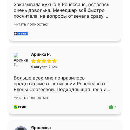
Заказывала кухню в Ренессанс, осталась
очень довольна. Менеджер всё быстро
посчитала, на вопросы отвечала сразу.
Замерщик приехал в субботу, подошёл к
Читать полностью
делу со всей ответственностью. Собрали
за день, ребята работали аккуратно, даже
пыли почти не было. Качество отличное,
ящики ходят плавно, ничего не скрипит.
Всё подошло как влитое.
Аринка Р.
5 августа 2026
Больше всех мне понравилось
предложение от компании Ренессанс от
Елены Сергеевой. Подходяшщая цена и
короткие сроки изготовления. Приехавший
Читать полностью
для замера сотрудник Владислав
предложил по моему эскизу самый
1
подходящий вариант шкафа. Немного его
видоизменил, получилось даже лучше, чем
я хотела.
Ярослава