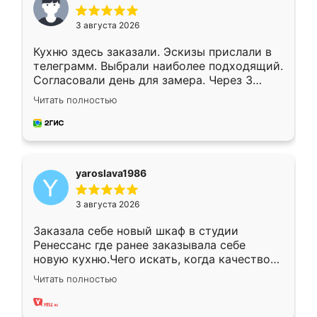
3 августа 2026
Кухню здесь заказали. Эскизы прислали в
телеграмм. Выбрали наиболее подходящий.
Согласовали день для замера. Через 3
недели кухня была уже готова. Остались
Читать полностью
довольны работой. Спасибо Ренессанс
мебель за качественную работу!
yaroslava1986
3 августа 2026
Заказала себе новый шкаф в студии
Ренессанс где ранее заказывала себе
новую кухню.Чего искать, когда качеством
вполне довольна. Служит кухня уже почти
Читать полностью
два года, нареканий нет.