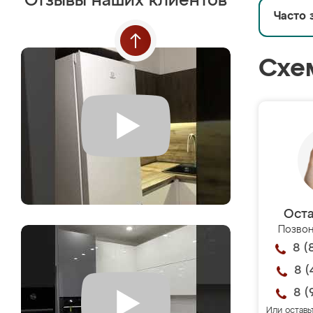
Отзывы наших клиентов
Часто 
Схе
Оста
Позвон
8 (
8 (
8 (
Или оставь