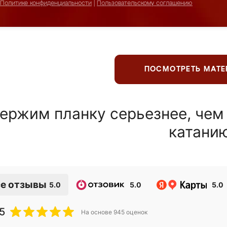
Политике конфиденциальности
|
Пользовательскому соглашению
ПОСМОТРЕТЬ МАТ
ержим планку серьезнее, чем
катани
е отзывы
5.0
5.0
5.0
5
На основе
945
оценок