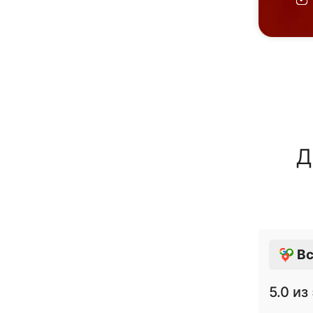
Д
Вс
5.0
из 