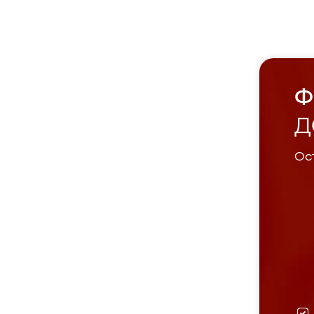
Ф
Д
Ост