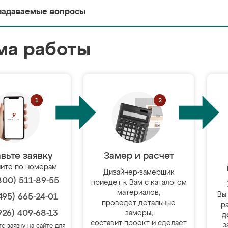
задаваемые вопросы
ма работы
вьте заявку
Замер и расчет
ите по номерам
Дизайнер-замерщик
800) 511-89-55
приедет к Вам с каталогом
материалов,
Вы
495) 665-24-01
проведёт детальные
р
926) 409-68-13
замеры,
д
составит проект и сделает
з
те заявку на сайте для