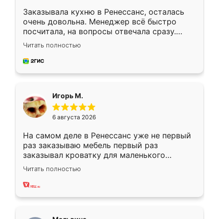
Заказывала кухню в Ренессанс, осталась
очень довольна. Менеджер всё быстро
посчитала, на вопросы отвечала сразу.
Замерщик приехал в субботу, подошёл к
Читать полностью
делу со всей ответственностью. Собрали
за день, ребята работали аккуратно, даже
пыли почти не было. Качество отличное,
ящики ходят плавно, ничего не скрипит.
Всё подошло как влитое.
Игорь М.
6 августа 2026
На самом деле в Ренессанс уже не первый
раз заказываю мебель первый раз
заказывал кроватку для маленького
ребёнка при его рождении ,во второй раз
Читать полностью
заказал шкаф-купе. По качеству очень
хорошее сборка достаточно быстрая,
также адекватные цены. До этого
сравнивал с разными конкурентами в этом
сегменте ,выбор у конкурентов куда