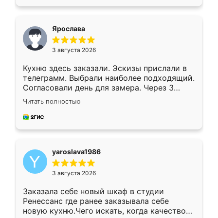
подходящий вариант шкафа. Немного его
видоизменил, получилось даже лучше, чем
я хотела.
Ярослава
3 августа 2026
Кухню здесь заказали. Эскизы прислали в
телеграмм. Выбрали наиболее подходящий.
Согласовали день для замера. Через 3
недели кухня была уже готова. Остались
Читать полностью
довольны работой. Спасибо Ренессанс
мебель за качественную работу!
yaroslava1986
3 августа 2026
Заказала себе новый шкаф в студии
Ренессанс где ранее заказывала себе
новую кухню.Чего искать, когда качеством