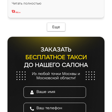
вполне довольна. Служит кухня уже почти
Читать полностью
два года, нареканий нет.
Еще
ЗАКАЗАТЬ
БЕСПЛАТНОЕ ТАКСИ
ДО НАШЕГО САЛОНА
Из любой точки Москвы и
Московской области!