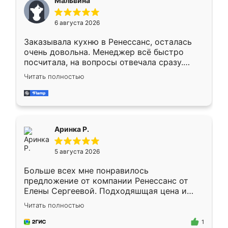
Мальвина
меньше, здесь же он более разнообразный.
Мне нравится ,если что-то потребуется из
6 августа 2026
мебели буду заказывать только здесь.
Заказывала кухню в Ренессанс, осталась
очень довольна. Менеджер всё быстро
посчитала, на вопросы отвечала сразу.
Замерщик приехал в субботу, подошёл к
Читать полностью
делу со всей ответственностью. Собрали
за день, ребята работали аккуратно, даже
пыли почти не было. Качество отличное,
ящики ходят плавно, ничего не скрипит.
Всё подошло как влитое.
Аринка Р.
5 августа 2026
Больше всех мне понравилось
предложение от компании Ренессанс от
Елены Сергеевой. Подходяшщая цена и
короткие сроки изготовления. Приехавший
Читать полностью
для замера сотрудник Владислав
предложил по моему эскизу самый
1