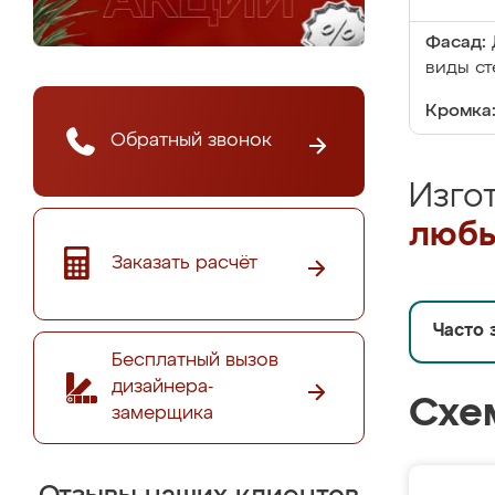
Фасад:
виды ст
Кромка
Обратный звонок
Изго
любы
Заказать расчёт
Часто 
Бесплатный вызов
дизайнера-
Схе
замерщика