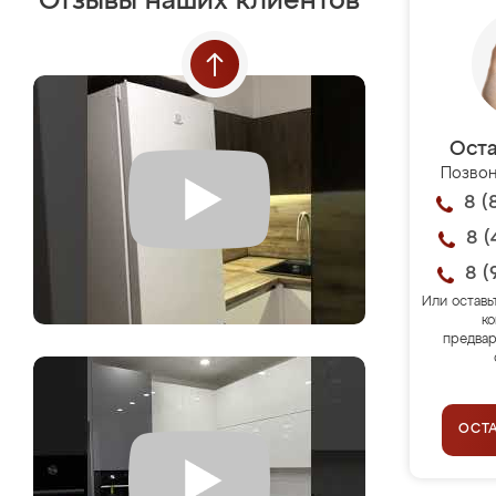
Отзывы наших клиентов
Оста
Позвон
8 (
8 (
8 (
Или оставь
ко
предвар
ОСТ