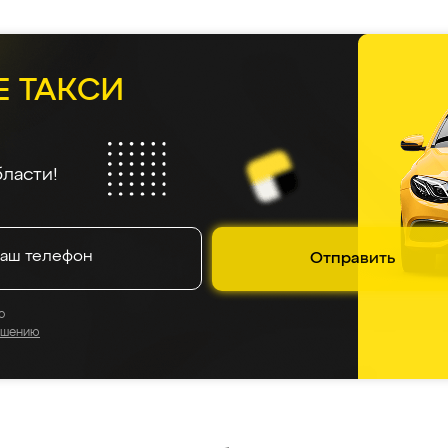
Е ТАКСИ
ласти!
Отправить
о
ашению