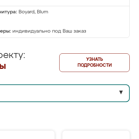
итура:
Boyard, Blum
еры:
индивидуально под Ваш заказ
екту:
УЗНАТЬ
лы
ПОДРОБНОСТИ
▼