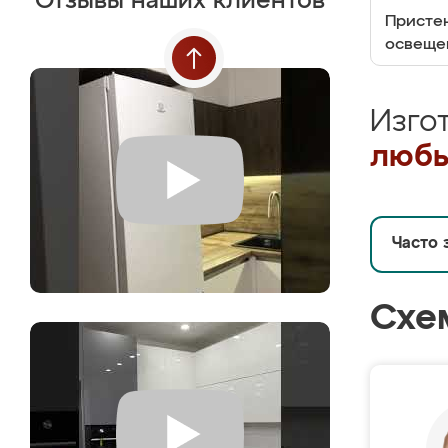
Отзывы наших клиентов
Пристен
освеще
Изго
любы
Часто 
Схе