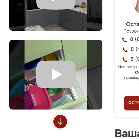
Оста
Позвон
8 (
8 (
8 (
Или оставь
ко
предвар
ОСТ
Ваша