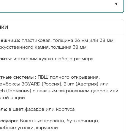
▼
ики
лешница:
пластиковая, толщина 26 мм или 38 мм;
скусственного камня, толщина 38 мм
риты:
изготовим кухню любого размера
тные системы :
ПВШ полного открывания,
ембоксы BOYARD (Россия), Blum (Австрия) или
ich (Германия) с плавным закрыванием дверок или
этой опции
ль:
в цвет фасадов или корпуса
ссуары:
Выкатные корзины, бутылочницы,
ебные уголки, карусели