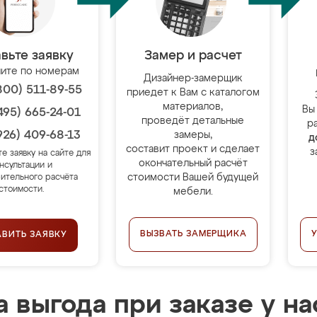
вьте заявку
Замер и расчет
ите по номерам
Дизайнер-замерщик
800) 511-89-55
приедет к Вам с каталогом
материалов,
Вы
495) 665-24-01
проведёт детальные
р
926) 409-68-13
замеры,
д
составит проект и сделает
з
те заявку на сайте для
окончательный расчёт
нсультации и
стоимости Вашей будущей
ительного расчёта
стоимости.
мебели.
ВЫЗВАТЬ ЗАМЕРЩИКА
АВИТЬ ЗАЯВКУ
 выгода при заказе у на