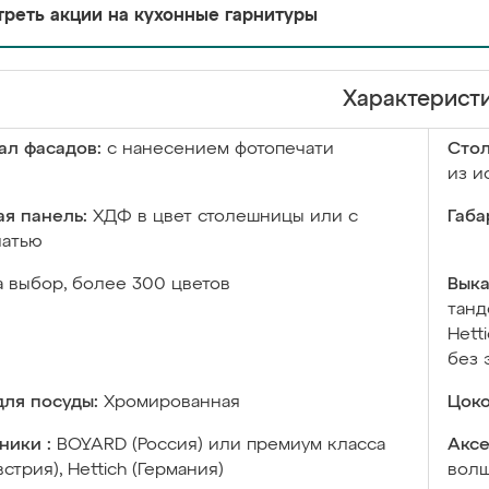
реть акции на кухонные гарнитуры
Характерист
ал фасадов:
с нанесением фотопечати
Сто
из и
я панель:
ХДФ в цвет столешницы или с
Габа
чатью
а выбор, более 300 цветов
Выка
танд
Hett
без 
ля посуды:
Хромированная
Цоко
ники :
BOYARD (Россия) или премиум класса
Аксе
встрия), Hettich (Германия)
волш