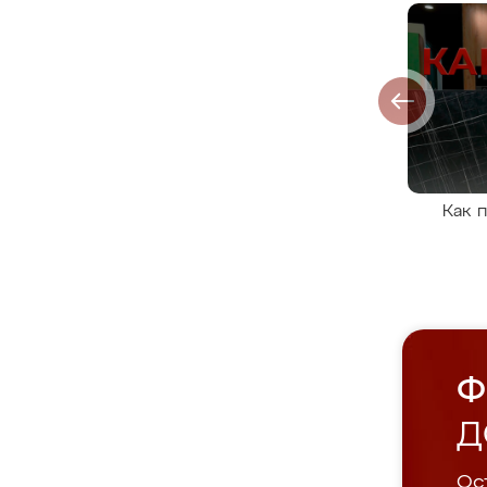
Как 
Ф
Д
Ост