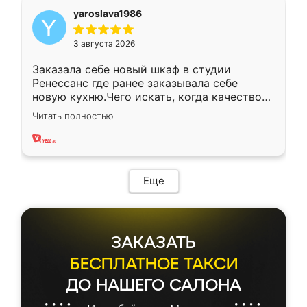
yaroslava1986
3 августа 2026
Заказала себе новый шкаф в студии
Ренессанс где ранее заказывала себе
новую кухню.Чего искать, когда качеством
вполне довольна. Служит кухня уже почти
Читать полностью
два года, нареканий нет.
Еще
ЗАКАЗАТЬ
БЕСПЛАТНОЕ ТАКСИ
ДО НАШЕГО САЛОНА