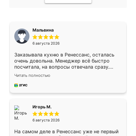
Мальвина
6 августа 2026
Заказывала кухню в Ренессанс, осталась
очень довольна. Менеджер всё быстро
посчитала, на вопросы отвечала сразу.
Замерщик приехал в субботу, подошёл к
Читать полностью
делу со всей ответственностью. Собрали
за день, ребята работали аккуратно, даже
пыли почти не было. Качество отличное,
ящики ходят плавно, ничего не скрипит.
Всё подошло как влитое.
Игорь М.
6 августа 2026
На самом деле в Ренессанс уже не первый