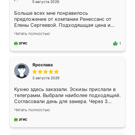
5 августа 2026
Больше всех мне понравилось
предложение от компании Ренессанс от
Елены Сергеевой. Подходяшщая цена и
короткие сроки изготовления. Приехавший
Читать полностью
для замера сотрудник Владислав
предложил по моему эскизу самый
1
подходящий вариант шкафа. Немного его
видоизменил, получилось даже лучше, чем
я хотела.
Ярослава
3 августа 2026
Кухню здесь заказали. Эскизы прислали в
телеграмм. Выбрали наиболее подходящий.
Согласовали день для замера. Через 3
недели кухня была уже готова. Остались
Читать полностью
довольны работой. Спасибо Ренессанс
мебель за качественную работу!