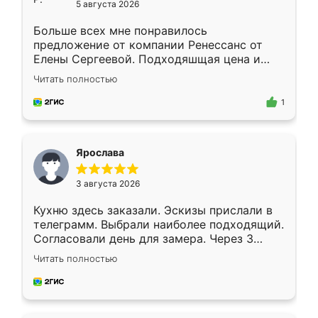
5 августа 2026
Больше всех мне понравилось
предложение от компании Ренессанс от
Елены Сергеевой. Подходяшщая цена и
короткие сроки изготовления. Приехавший
Читать полностью
для замера сотрудник Владислав
предложил по моему эскизу самый
1
подходящий вариант шкафа. Немного его
видоизменил, получилось даже лучше, чем
я хотела.
Ярослава
3 августа 2026
Кухню здесь заказали. Эскизы прислали в
телеграмм. Выбрали наиболее подходящий.
Согласовали день для замера. Через 3
недели кухня была уже готова. Остались
Читать полностью
довольны работой. Спасибо Ренессанс
мебель за качественную работу!