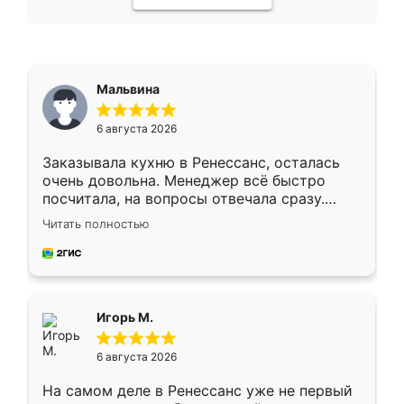
Мальвина
6 августа 2026
Заказывала кухню в Ренессанс, осталась
очень довольна. Менеджер всё быстро
посчитала, на вопросы отвечала сразу.
Замерщик приехал в субботу, подошёл к
Читать полностью
делу со всей ответственностью. Собрали
за день, ребята работали аккуратно, даже
пыли почти не было. Качество отличное,
ящики ходят плавно, ничего не скрипит.
Всё подошло как влитое.
Игорь М.
6 августа 2026
На самом деле в Ренессанс уже не первый