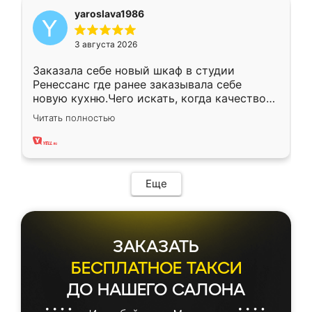
yaroslava1986
3 августа 2026
Заказала себе новый шкаф в студии
Ренессанс где ранее заказывала себе
новую кухню.Чего искать, когда качеством
вполне довольна. Служит кухня уже почти
Читать полностью
два года, нареканий нет.
Еще
ЗАКАЗАТЬ
БЕСПЛАТНОЕ ТАКСИ
ДО НАШЕГО САЛОНА