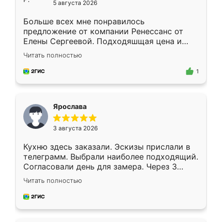
5 августа 2026
Больше всех мне понравилось
предложение от компании Ренессанс от
Елены Сергеевой. Подходяшщая цена и
короткие сроки изготовления. Приехавший
Читать полностью
для замера сотрудник Владислав
предложил по моему эскизу самый
1
подходящий вариант шкафа. Немного его
видоизменил, получилось даже лучше, чем
я хотела.
Ярослава
3 августа 2026
Кухню здесь заказали. Эскизы прислали в
телеграмм. Выбрали наиболее подходящий.
Согласовали день для замера. Через 3
недели кухня была уже готова. Остались
Читать полностью
довольны работой. Спасибо Ренессанс
мебель за качественную работу!