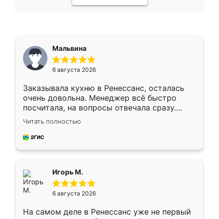
Мальвина
6 августа 2026
Заказывала кухню в Ренессанс, осталась
очень довольна. Менеджер всё быстро
посчитала, на вопросы отвечала сразу.
Замерщик приехал в субботу, подошёл к
Читать полностью
делу со всей ответственностью. Собрали
за день, ребята работали аккуратно, даже
пыли почти не было. Качество отличное,
ящики ходят плавно, ничего не скрипит.
Всё подошло как влитое.
Игорь М.
6 августа 2026
На самом деле в Ренессанс уже не первый