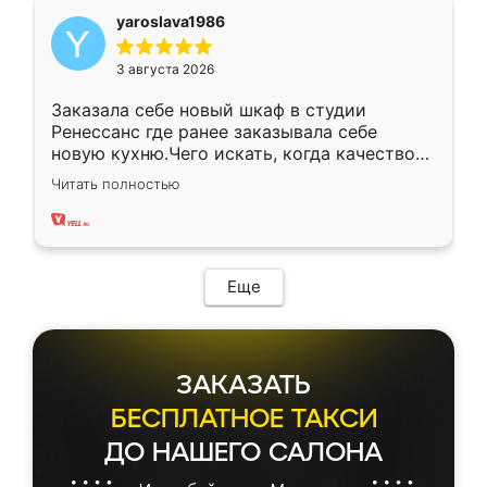
yaroslava1986
3 августа 2026
Заказала себе новый шкаф в студии
Ренессанс где ранее заказывала себе
новую кухню.Чего искать, когда качеством
вполне довольна. Служит кухня уже почти
Читать полностью
два года, нареканий нет.
Еще
ЗАКАЗАТЬ
БЕСПЛАТНОЕ ТАКСИ
ДО НАШЕГО САЛОНА