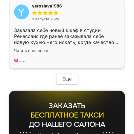
yaroslava1986
3 августа 2026
Заказала себе новый шкаф в студии
Ренессанс где ранее заказывала себе
новую кухню.Чего искать, когда качеством
вполне довольна. Служит кухня уже почти
Читать полностью
два года, нареканий нет.
Еще
ЗАКАЗАТЬ
БЕСПЛАТНОЕ ТАКСИ
ДО НАШЕГО САЛОНА