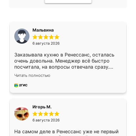
Мальвина
6 августа 2026
Заказывала кухню в Ренессанс, осталась
очень довольна. Менеджер всё быстро
посчитала, на вопросы отвечала сразу.
Замерщик приехал в субботу, подошёл к
Читать полностью
делу со всей ответственностью. Собрали
за день, ребята работали аккуратно, даже
пыли почти не было. Качество отличное,
ящики ходят плавно, ничего не скрипит.
Всё подошло как влитое.
Игорь М.
6 августа 2026
На самом деле в Ренессанс уже не первый