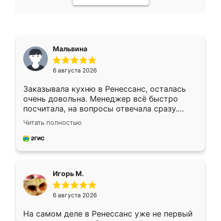
Мальвина
6 августа 2026
Заказывала кухню в Ренессанс, осталась
очень довольна. Менеджер всё быстро
посчитала, на вопросы отвечала сразу.
Замерщик приехал в субботу, подошёл к
Читать полностью
делу со всей ответственностью. Собрали
за день, ребята работали аккуратно, даже
пыли почти не было. Качество отличное,
ящики ходят плавно, ничего не скрипит.
Всё подошло как влитое.
Игорь М.
6 августа 2026
На самом деле в Ренессанс уже не первый