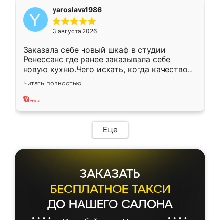
yaroslava1986
3 августа 2026
Заказала себе новый шкаф в студии
Ренессанс где ранее заказывала себе
новую кухню.Чего искать, когда качеством
вполне довольна. Служит кухня уже почти
Читать полностью
два года, нареканий нет.
Еще
ЗАКАЗАТЬ
БЕСПЛАТНОЕ ТАКСИ
ДО НАШЕГО САЛОНА