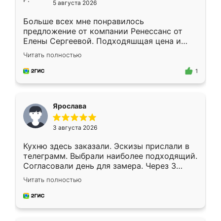
5 августа 2026
Больше всех мне понравилось
предложение от компании Ренессанс от
Елены Сергеевой. Подходяшщая цена и
короткие сроки изготовления. Приехавший
Читать полностью
для замера сотрудник Владислав
предложил по моему эскизу самый
1
подходящий вариант шкафа. Немного его
видоизменил, получилось даже лучше, чем
я хотела.
Ярослава
3 августа 2026
Кухню здесь заказали. Эскизы прислали в
телеграмм. Выбрали наиболее подходящий.
Согласовали день для замера. Через 3
недели кухня была уже готова. Остались
Читать полностью
довольны работой. Спасибо Ренессанс
мебель за качественную работу!