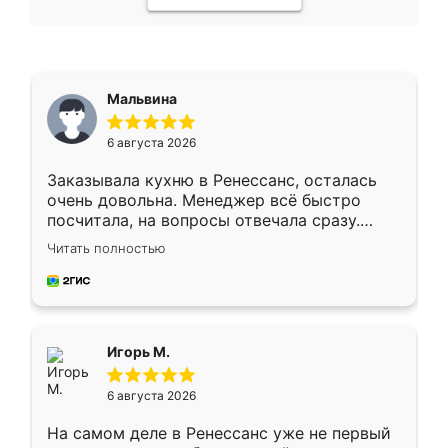
Мальвина
6 августа 2026
Заказывала кухню в Ренессанс, осталась
очень довольна. Менеджер всё быстро
посчитала, на вопросы отвечала сразу.
Замерщик приехал в субботу, подошёл к
Читать полностью
делу со всей ответственностью. Собрали
за день, ребята работали аккуратно, даже
пыли почти не было. Качество отличное,
ящики ходят плавно, ничего не скрипит.
Всё подошло как влитое.
Игорь М.
6 августа 2026
На самом деле в Ренессанс уже не первый