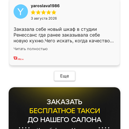
yaroslava1986
3 августа 2026
Заказала себе новый шкаф в студии
Ренессанс где ранее заказывала себе
новую кухню.Чего искать, когда качеством
вполне довольна. Служит кухня уже почти
Читать полностью
два года, нареканий нет.
Еще
ЗАКАЗАТЬ
БЕСПЛАТНОЕ ТАКСИ
ДО НАШЕГО САЛОНА