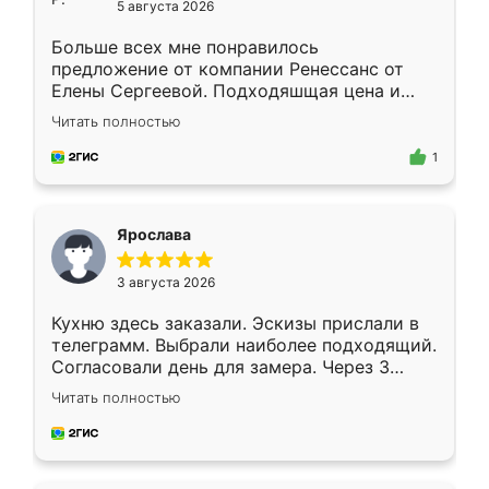
5 августа 2026
Больше всех мне понравилось
предложение от компании Ренессанс от
Елены Сергеевой. Подходяшщая цена и
короткие сроки изготовления. Приехавший
Читать полностью
для замера сотрудник Владислав
предложил по моему эскизу самый
1
подходящий вариант шкафа. Немного его
видоизменил, получилось даже лучше, чем
я хотела.
Ярослава
3 августа 2026
Кухню здесь заказали. Эскизы прислали в
телеграмм. Выбрали наиболее подходящий.
Согласовали день для замера. Через 3
недели кухня была уже готова. Остались
Читать полностью
довольны работой. Спасибо Ренессанс
мебель за качественную работу!