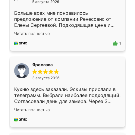
5 августа 2026
Больше всех мне понравилось
предложение от компании Ренессанс от
Елены Сергеевой. Подходяшщая цена и
короткие сроки изготовления. Приехавший
Читать полностью
для замера сотрудник Владислав
предложил по моему эскизу самый
1
подходящий вариант шкафа. Немного его
видоизменил, получилось даже лучше, чем
я хотела.
Ярослава
3 августа 2026
Кухню здесь заказали. Эскизы прислали в
телеграмм. Выбрали наиболее подходящий.
Согласовали день для замера. Через 3
недели кухня была уже готова. Остались
Читать полностью
довольны работой. Спасибо Ренессанс
мебель за качественную работу!