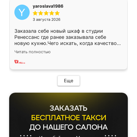
yaroslava1986
3 августа 2026
Заказала себе новый шкаф в студии
Ренессанс где ранее заказывала себе
новую кухню.Чего искать, когда качеством
вполне довольна. Служит кухня уже почти
Читать полностью
два года, нареканий нет.
Еще
ЗАКАЗАТЬ
БЕСПЛАТНОЕ ТАКСИ
ДО НАШЕГО САЛОНА