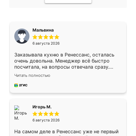
Мальвина
6 августа 2026
Заказывала кухню в Ренессанс, осталась
очень довольна. Менеджер всё быстро
посчитала, на вопросы отвечала сразу.
Замерщик приехал в субботу, подошёл к
Читать полностью
делу со всей ответственностью. Собрали
за день, ребята работали аккуратно, даже
пыли почти не было. Качество отличное,
ящики ходят плавно, ничего не скрипит.
Всё подошло как влитое.
Игорь М.
6 августа 2026
На самом деле в Ренессанс уже не первый