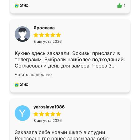
предложил по моему эскизу самый
1
подходящий вариант шкафа. Немного его
видоизменил, получилось даже лучше, чем
я хотела.
Ярослава
3 августа 2026
Кухню здесь заказали. Эскизы прислали в
телеграмм. Выбрали наиболее подходящий.
Согласовали день для замера. Через 3
недели кухня была уже готова. Остались
Читать полностью
довольны работой. Спасибо Ренессанс
мебель за качественную работу!
yaroslava1986
3 августа 2026
Заказала себе новый шкаф в студии
Ренессанс где ранее заказывала себе