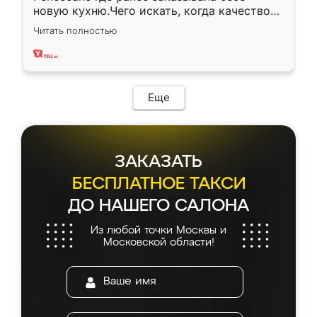
новую кухню.Чего искать, когда качеством
вполне довольна. Служит кухня уже почти
Читать полностью
два года, нареканий нет.
Еще
ЗАКАЗАТЬ
БЕСПЛАТНОЕ ТАКСИ
ДО НАШЕГО САЛОНА
Из любой точки Москвы и
Московской области!