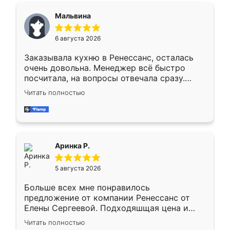
сегменте ,выбор у конкурентов куда
Мальвина
меньше, здесь же он более разнообразный.
Мне нравится ,если что-то потребуется из
6 августа 2026
мебели буду заказывать только здесь.
Заказывала кухню в Ренессанс, осталась
очень довольна. Менеджер всё быстро
посчитала, на вопросы отвечала сразу.
Замерщик приехал в субботу, подошёл к
Читать полностью
делу со всей ответственностью. Собрали
за день, ребята работали аккуратно, даже
пыли почти не было. Качество отличное,
ящики ходят плавно, ничего не скрипит.
Всё подошло как влитое.
Аринка Р.
5 августа 2026
Больше всех мне понравилось
предложение от компании Ренессанс от
Елены Сергеевой. Подходяшщая цена и
короткие сроки изготовления. Приехавший
Читать полностью
для замера сотрудник Владислав