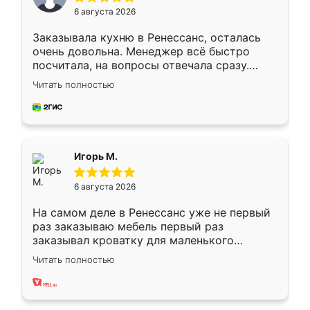
6 августа 2026
Заказывала кухню в Ренессанс, осталась
очень довольна. Менеджер всё быстро
посчитала, на вопросы отвечала сразу.
Замерщик приехал в субботу, подошёл к
Читать полностью
делу со всей ответственностью. Собрали
за день, ребята работали аккуратно, даже
пыли почти не было. Качество отличное,
ящики ходят плавно, ничего не скрипит.
Всё подошло как влитое.
Игорь М.
6 августа 2026
На самом деле в Ренессанс уже не первый
раз заказываю мебель первый раз
заказывал кроватку для маленького
ребёнка при его рождении ,во второй раз
Читать полностью
заказал шкаф-купе. По качеству очень
хорошее сборка достаточно быстрая,
также адекватные цены. До этого
сравнивал с разными конкурентами в этом