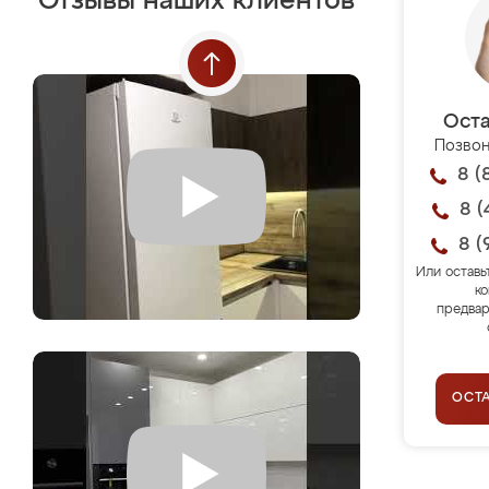
Отзывы наших клиентов
Оста
Позвон
8 (
8 (
8 (
Или оставь
ко
предвар
ОСТ