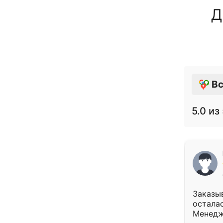
Д
Вс
5.0
из 
Заказыв
осталас
Менедж