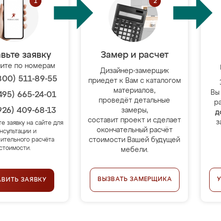
вьте заявку
Замер и расчет
ите по номерам
Дизайнер-замерщик
800) 511-89-55
приедет к Вам с каталогом
материалов,
Вы
495) 665-24-01
проведёт детальные
р
926) 409-68-13
замеры,
д
составит проект и сделает
з
те заявку на сайте для
окончательный расчёт
нсультации и
стоимости Вашей будущей
ительного расчёта
стоимости.
мебели.
ВЫЗВАТЬ ЗАМЕРЩИКА
АВИТЬ ЗАЯВКУ