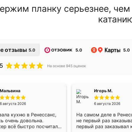
ержим планку серьезнее, чем
катани
е отзывы
5.0
5.0
5.0
5
На основе
945
оценок
Мальвина
Игорь М.
6 августа 2026
6 августа 2026
ала кухню в Ренессанс,
На самом деле в Ренес
ь очень довольна.
не первый раз заказыв
ер всё быстро посчитала,
первый раз заказывал 