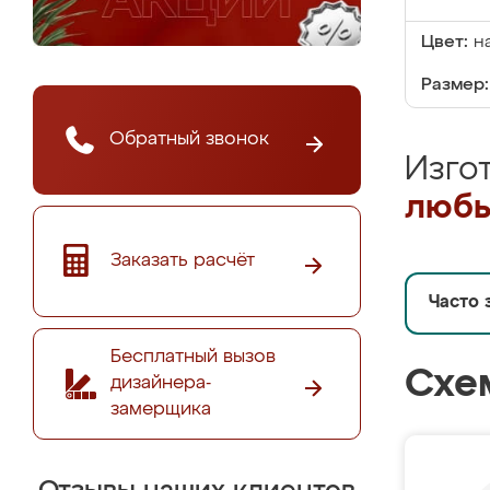
Цвет:
н
Размер:
Обратный звонок
Изго
любы
Заказать расчёт
Часто 
Бесплатный вызов
Схе
дизайнера-
замерщика