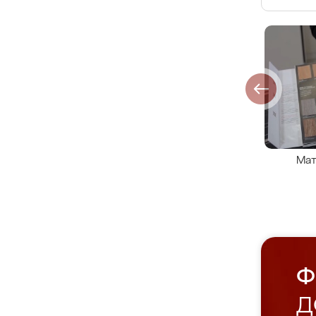
Мат
Ф
Д