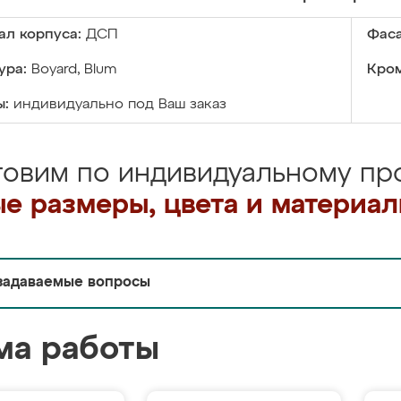
ал корпуса:
ДСП
Фаса
ура:
Boyard, Blum
Кром
ы:
индивидуально под Ваш заказ
товим по индивидуальному про
е размеры, цвета и материа
задаваемые вопросы
ма работы