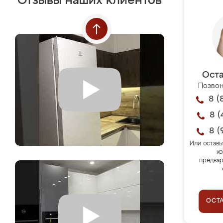
Отзывы наших клиентов
Оста
Позвон
8 (
8 (
8 (
Или оставь
ко
предвар
ОСТ