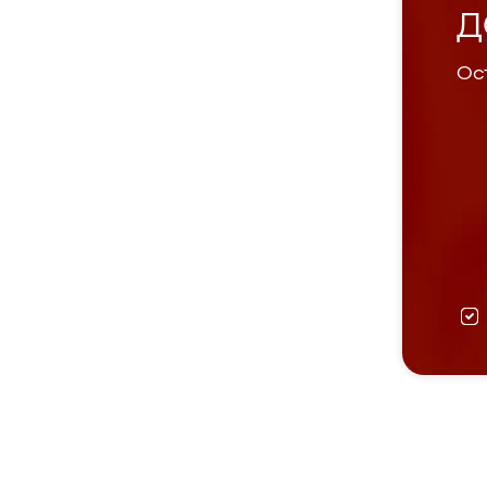
Д
Ост