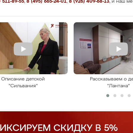
 511-89-55
,
8 (495) 665-24-01
,
8 (926) 409-68-13
, и наш м
Описание детской
Рассказываем о д
"Сильвания"
"Лантана"
ИКСИРУЕМ СКИДКУ В 5%