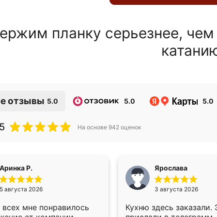
ержим планку серьезнее, чем
катани
е отзывы
5.0
5.0
5.0
5
На основе
942
оценок
Аринка Р.
Ярослава
5 августа 2026
3 августа 2026
 всех мне понравилось
Кухню здесь заказали.