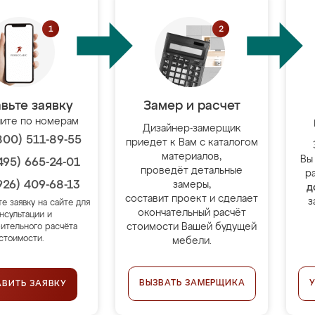
вьте заявку
Замер и расчет
ите по номерам
Дизайнер-замерщик
800) 511-89-55
приедет к Вам с каталогом
материалов,
Вы
495) 665-24-01
проведёт детальные
р
926) 409-68-13
замеры,
д
составит проект и сделает
з
те заявку на сайте для
окончательный расчёт
нсультации и
стоимости Вашей будущей
ительного расчёта
стоимости.
мебели.
ВЫЗВАТЬ ЗАМЕРЩИКА
АВИТЬ ЗАЯВКУ