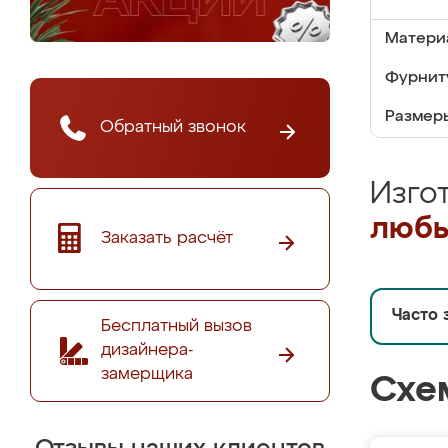
Матери
Фурнит
Размер
Обратный звонок
Изго
любы
Заказать расчёт
Часто 
Бесплатный вызов
дизайнера-
замерщика
Схе