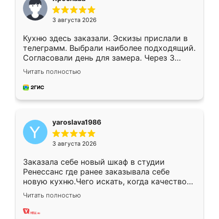
3 августа 2026
Кухню здесь заказали. Эскизы прислали в
телеграмм. Выбрали наиболее подходящий.
Согласовали день для замера. Через 3
недели кухня была уже готова. Остались
Читать полностью
довольны работой. Спасибо Ренессанс
мебель за качественную работу!
yaroslava1986
3 августа 2026
Заказала себе новый шкаф в студии
Ренессанс где ранее заказывала себе
новую кухню.Чего искать, когда качеством
вполне довольна. Служит кухня уже почти
Читать полностью
два года, нареканий нет.