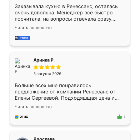
Заказывала кухню в Ренессанс, осталась
очень довольна. Менеджер всё быстро
посчитала, на вопросы отвечала сразу.
Замерщик приехал в субботу, подошёл к
Читать полностью
делу со всей ответственностью. Собрали
за день, ребята работали аккуратно, даже
пыли почти не было. Качество отличное,
ящики ходят плавно, ничего не скрипит.
Всё подошло как влитое.
Аринка Р.
5 августа 2026
Больше всех мне понравилось
предложение от компании Ренессанс от
Елены Сергеевой. Подходяшщая цена и
короткие сроки изготовления. Приехавший
Читать полностью
для замера сотрудник Владислав
предложил по моему эскизу самый
1
подходящий вариант шкафа. Немного его
видоизменил, получилось даже лучше, чем
я хотела.
Ярослава