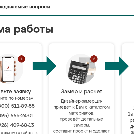
задаваемые вопросы
ма работы
вьте заявку
Замер и расчет
ите по номерам
Дизайнер-замерщик
800) 511-89-55
приедет к Вам с каталогом
материалов,
Вы
495) 665-24-01
проведёт детальные
р
926) 409-68-13
замеры,
д
составит проект и сделает
з
те заявку на сайте для