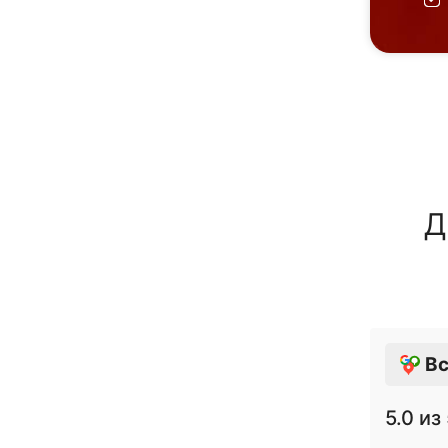
Д
Вс
5.0
из 