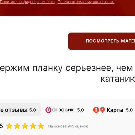
Политике конфиденциальности
|
Пользовательскому соглашению
ПОСМОТРЕТЬ МАТ
ержим планку серьезнее, чем
катани
е отзывы
5.0
5.0
5.0
5
На основе
945
оценок