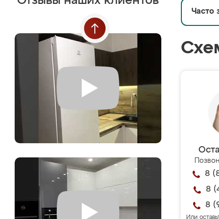
Отзывы наших клиентов
Часто 
Схе
Оста
Позвон
8 (
8 (
8 (
Или оставь